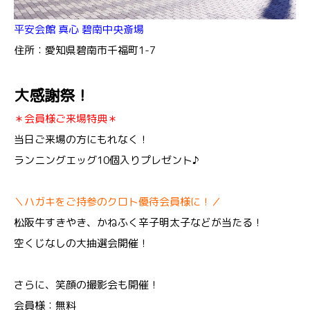
平安会館 真心 碧南中央斎場
住所：愛知県碧南市千福町1-7
大感謝祭！
＊会員様ご来場特典＊
当日ご来場の方にもれなく！
ランニングエッグ10個入りプレゼント♪
＼ハガキをご持参のクロト優待会員様に！／
松阪牛すきやき、かねふく辛子明太子などが当たる！
空くじなしの大抽選会開催！
さらに、笑顔の撮影会も開催！
会員様：無料