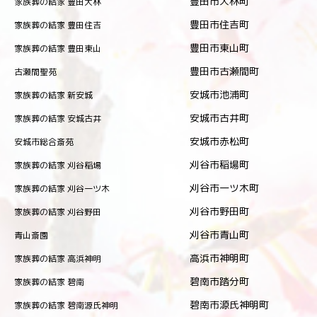
豊田市大林町
家族葬の結家 豊田大林
豊田市住吉町
家族葬の結家 豊田住吉
豊田市東山町
家族葬の結家 豊田東山
豊田市古瀬間町
古瀬間聖苑
安城市池浦町
家族葬の結家 新安城
安城市古井町
家族葬の結家 安城古井
安城市赤松町
安城市総合斎苑
刈谷市稲場町
家族葬の結家 刈谷稲場
刈谷市一ツ木町
家族葬の結家 刈谷一ツ木
刈谷市野田町
家族葬の結家 刈谷野田
刈谷市青山町
青山斎園
高浜市神明町
家族葬の結家 高浜神明
碧南市踏分町
家族葬の結家 碧南
碧南市源氏神明町
家族葬の結家 碧南源氏神明