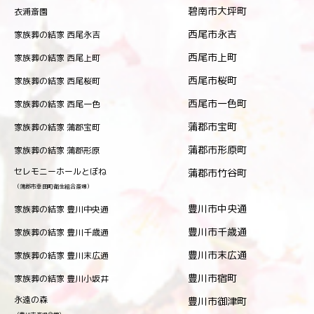
碧南市大坪町
衣浦斎園
西尾市永吉
家族葬の結家 西尾永吉
西尾市上町
家族葬の結家 西尾上町
西尾市桜町
家族葬の結家 西尾桜町
西尾市一色町
家族葬の結家 西尾一色
蒲郡市宝町
家族葬の結家 蒲郡宝町
蒲郡市形原町
家族葬の結家 蒲郡形原
セレモニーホールとぼね
蒲郡市竹谷町
（蒲郡市幸田町衛生組合斎場）
豊川市中央通
家族葬の結家 豊川中央通
豊川市千歳通
家族葬の結家 豊川千歳通
豊川市末広通
家族葬の結家 豊川末広通
豊川市宿町
家族葬の結家 豊川小坂井
永遠の森
豊川市御津町