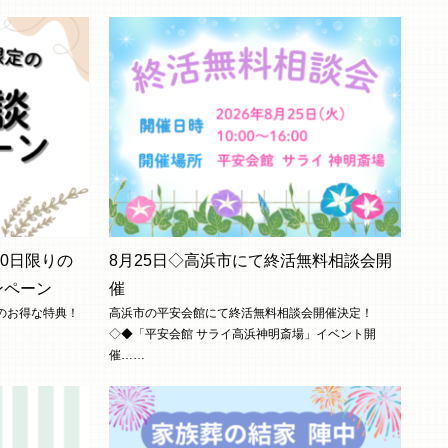
月30日限りの
8月25日◇高浜市にて終活無料相談会開
ンペーン
催
限りのお得な特典！
高浜市の平安会館にて終活無料相談会開催決定！
◇◆「平安会館 サライ高浜神明斎場」イベント開
催……