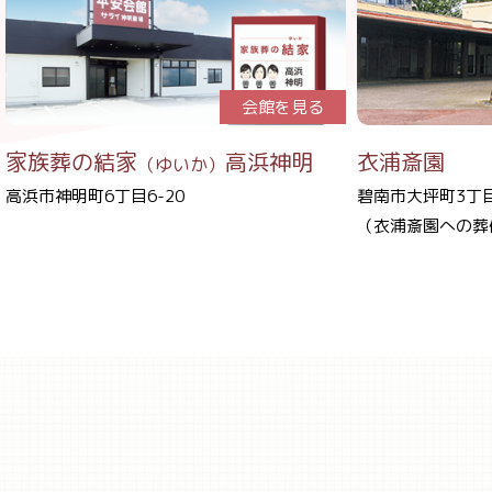
会館を見る
家族葬の結家
高浜神明
衣浦斎園
（ゆいか）
高浜市神明町6丁目6-20
碧南市大坪町3丁目
（衣浦斎園への葬