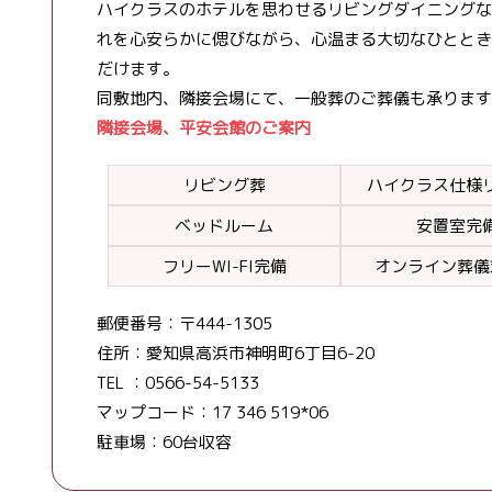
ハイクラスのホテルを思わせるリビングダイニングな
れを心安らかに偲びながら、心温まる大切なひととき
だけます。
同敷地内、隣接会場にて、一般葬のご葬儀も承ります
隣接会場、平安会館のご案内
リビング葬
ハイクラス仕様
ベッドルーム
安置室完
フリーWI-FI完備
オンライン葬儀
郵便番号：〒
444-1305
住所：
愛知県
高浜市
神明町6丁目6-20
TEL ：
0566-54-5133
マップコード：17 346 519*06
駐車場：60台収容