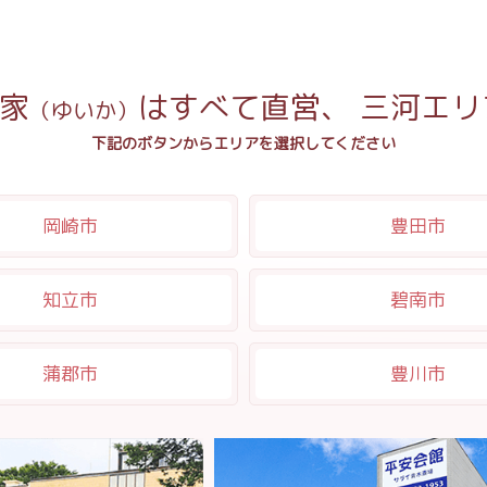
家
はすべて直営、
三河エリ
（ゆいか）
下記のボタンからエリアを選択してください
岡崎市
豊田市
知立市
碧南市
蒲郡市
豊川市