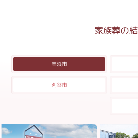
家族葬の結
高浜市
刈谷市