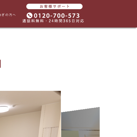
急ぎの方へ
明