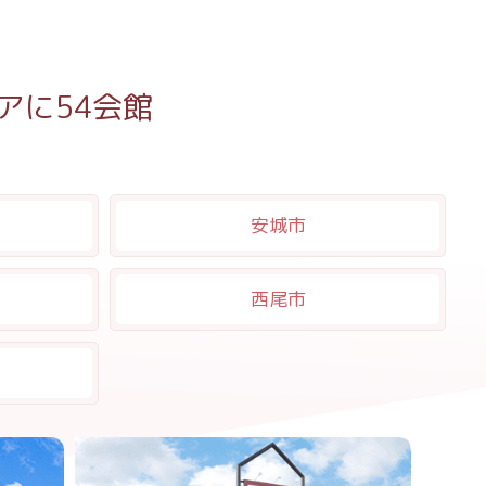
アに54会館
安城市
西尾市