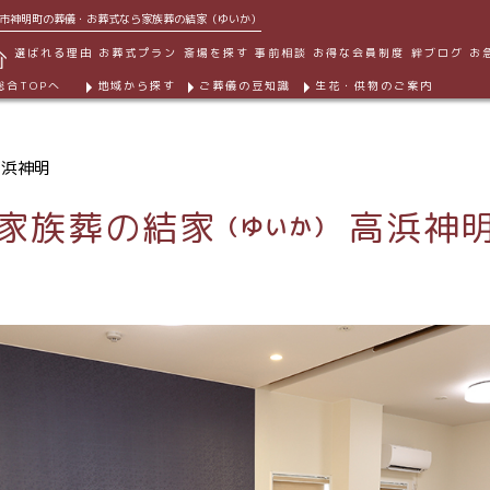
市神明町の葬儀・お葬式なら家族葬の結家（ゆいか）
選ばれる理由
お葬式プラン
斎場を探す
事前相談
お得な会員制度
絆ブログ
お
総合TOPへ
地域から探す
ご葬儀の豆知識
生花・供物のご案内
高浜神明
家族葬の結家
高浜神
（ゆいか）