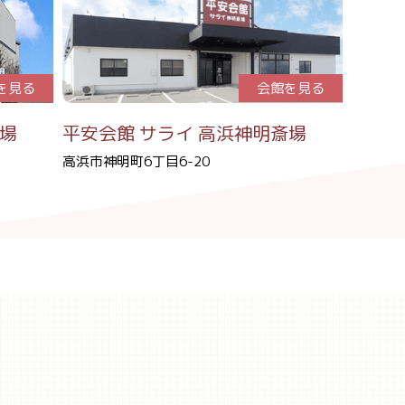
を見る
会館を見る
斎場
平安会館
サライ 高浜神明斎場
高浜市神明町6丁目6-20