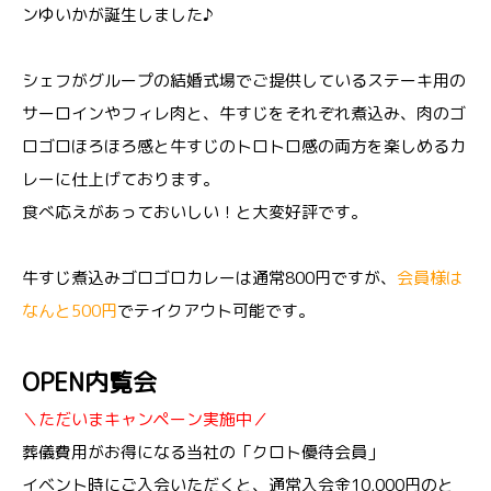
ンゆいかが誕生しました♪
シェフがグループの結婚式場でご提供しているステーキ用の
サーロインやフィレ肉と、牛すじをそれぞれ煮込み、肉のゴ
ロゴロほろほろ感と牛すじのトロトロ感の両方を楽しめるカ
レーに仕上げております。
食べ応えがあっておいしい！と大変好評です。
牛すじ煮込みゴロゴロカレーは通常800円ですが、
会員様は
なんと500円
でテイクアウト可能です。
OPEN内覧会
＼ただいまキャンペーン実施中／
葬儀費用がお得になる当社の「クロト優待会員」
イベント時にご入会いただくと、通常入会金10,000円のと