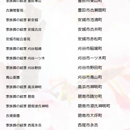
豊田市東山町
家族葬の結家 豊田東山
豊田市古瀬間町
古瀬間聖苑
安城市池浦町
家族葬の結家 新安城
安城市古井町
家族葬の結家 安城古井
安城市赤松町
安城市総合斎苑
刈谷市稲場町
家族葬の結家 刈谷稲場
刈谷市一ツ木町
家族葬の結家 刈谷一ツ木
刈谷市野田町
家族葬の結家 刈谷野田
刈谷市青山町
青山斎園
高浜市神明町
家族葬の結家 高浜神明
碧南市踏分町
家族葬の結家 碧南
碧南市源氏神明町
家族葬の結家 碧南源氏神明
碧南市大坪町
衣浦斎園
西尾市永吉
家族葬の結家 西尾永吉