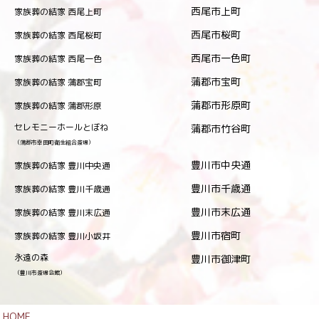
西尾市上町
家族葬の結家 西尾上町
西尾市桜町
家族葬の結家 西尾桜町
西尾市一色町
家族葬の結家 西尾一色
蒲郡市宝町
家族葬の結家 蒲郡宝町
蒲郡市形原町
家族葬の結家 蒲郡形原
セレモニーホールとぼね
蒲郡市竹谷町
（蒲郡市幸田町衛生組合斎場）
豊川市中央通
家族葬の結家 豊川中央通
豊川市千歳通
家族葬の結家 豊川千歳通
豊川市末広通
家族葬の結家 豊川末広通
豊川市宿町
家族葬の結家 豊川小坂井
永遠の森
豊川市御津町
（豊川市斎場会館）
HOME