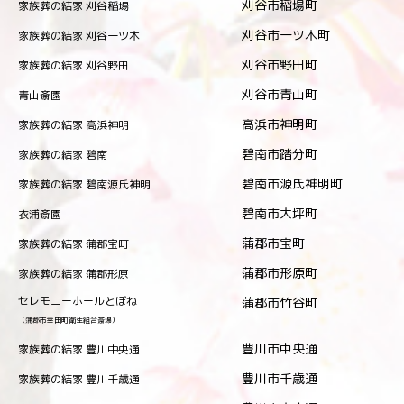
刈谷市稲場町
家族葬の結家 刈谷稲場
刈谷市一ツ木町
家族葬の結家 刈谷一ツ木
刈谷市野田町
家族葬の結家 刈谷野田
刈谷市青山町
青山斎園
高浜市神明町
家族葬の結家 高浜神明
碧南市踏分町
家族葬の結家 碧南
碧南市源氏神明町
家族葬の結家 碧南源氏神明
碧南市大坪町
衣浦斎園
蒲郡市宝町
家族葬の結家 蒲郡宝町
蒲郡市形原町
家族葬の結家 蒲郡形原
セレモニーホールとぼね
蒲郡市竹谷町
（蒲郡市幸田町衛生組合斎場）
豊川市中央通
家族葬の結家 豊川中央通
豊川市千歳通
家族葬の結家 豊川千歳通