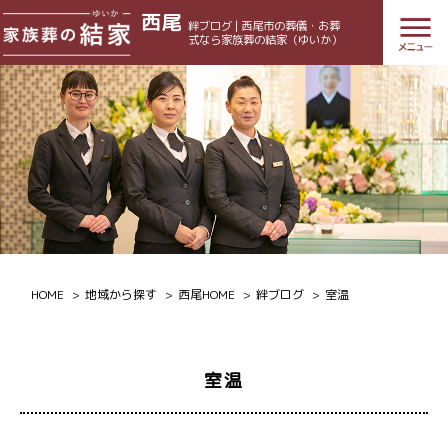
西尾
絆ブログ | 西尾市の葬儀・お葬
式なら家族葬の結家（ゆいか）
HOME
地域から探す
西尾HOME
絆ブログ
室温
室温