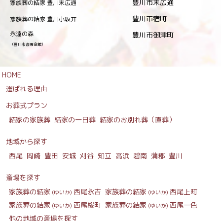
豊川市末広通
家族葬の結家 豊川末広通
豊川市宿町
家族葬の結家 豊川小坂井
永遠の森
豊川市御津町
（豊川市斎場会館）
HOME
選ばれる理由
お葬式プラン
結家の家族葬
結家の一日葬
結家のお別れ葬（直葬）
地域から探す
西尾
岡崎
豊田
安城
刈谷
知立
高浜
碧南
蒲郡
豊川
斎場を探す
家族葬の結家
西尾永吉
家族葬の結家
西尾上町
(ゆいか)
(ゆいか)
家族葬の結家
西尾桜町
家族葬の結家
西尾一色
(ゆいか)
(ゆいか)
他の地域の斎場を探す