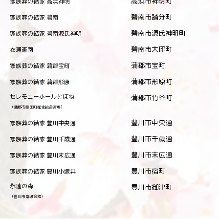
高浜市神明町
家族葬の結家 高浜神明
碧南市踏分町
家族葬の結家 碧南
碧南市源氏神明町
家族葬の結家 碧南源氏神明
碧南市大坪町
衣浦斎園
蒲郡市宝町
家族葬の結家 蒲郡宝町
蒲郡市形原町
家族葬の結家 蒲郡形原
セレモニーホールとぼね
蒲郡市竹谷町
（蒲郡市幸田町衛生組合斎場）
豊川市中央通
家族葬の結家 豊川中央通
豊川市千歳通
家族葬の結家 豊川千歳通
豊川市末広通
家族葬の結家 豊川末広通
豊川市宿町
家族葬の結家 豊川小坂井
永遠の森
豊川市御津町
（豊川市斎場会館）