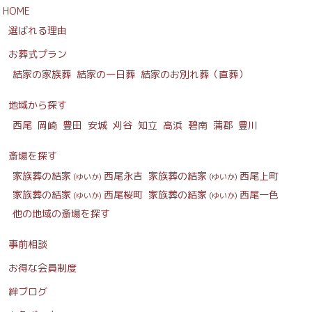
HOME
選ばれる理由
お葬式プラン
結家の家族葬
結家の一日葬
結家のお別れ葬（直葬）
地域から探す
西尾
岡崎
豊田
安城
刈谷
知立
高浜
碧南
蒲郡
豊川
斎場を探す
家族葬の結家
西尾永吉
家族葬の結家
西尾上町
(ゆいか)
(ゆいか)
家族葬の結家
西尾桜町
家族葬の結家
西尾一色
(ゆいか)
(ゆいか)
他の地域の斎場を探す
事前相談
お得な会員制度
絆ブログ