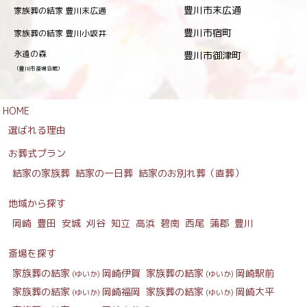
豊川市末広通
家族葬の結家 豊川末広通
豊川市宿町
家族葬の結家 豊川小坂井
永遠の森
豊川市御津町
（豊川市斎場会館）
HOME
選ばれる理由
お葬式プラン
結家の家族葬
結家の一日葬
結家のお別れ葬（直葬）
地域から探す
岡崎
豊田
安城
刈谷
知立
高浜
碧南
西尾
蒲郡
豊川
斎場を探す
家族葬の結家
岡崎伊賀
家族葬の結家
岡崎駅前
(ゆいか)
(ゆいか)
家族葬の結家
岡崎福岡
家族葬の結家
岡崎大平
(ゆいか)
(ゆいか)