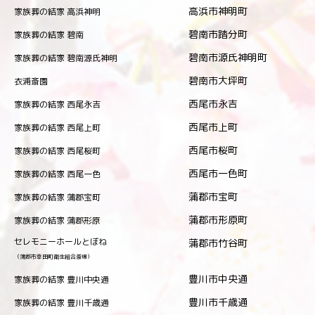
高浜市神明町
家族葬の結家 高浜神明
碧南市踏分町
家族葬の結家 碧南
碧南市源氏神明町
家族葬の結家 碧南源氏神明
碧南市大坪町
衣浦斎園
西尾市永吉
家族葬の結家 西尾永吉
西尾市上町
家族葬の結家 西尾上町
西尾市桜町
家族葬の結家 西尾桜町
西尾市一色町
家族葬の結家 西尾一色
蒲郡市宝町
家族葬の結家 蒲郡宝町
蒲郡市形原町
家族葬の結家 蒲郡形原
セレモニーホールとぼね
蒲郡市竹谷町
（蒲郡市幸田町衛生組合斎場）
豊川市中央通
家族葬の結家 豊川中央通
豊川市千歳通
家族葬の結家 豊川千歳通