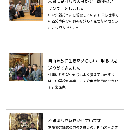
太陽に見守られるなかで「最後のツー
リング」をしました
いい父親だったと尊敬しています 父は仕事で
の苦労や自分の弱みを決して見せない男でし
た。それでいて、……
自由奔放に生きた父らしい、明るい見
送りができました
仕事に励む背中を今もよく覚えています 父
は、中学校を卒業してすぐ働き始めたそうで
す。造園業……
不思議なご縁を感じています
家族葬の結家の方々をはじめ、担当の内野さ