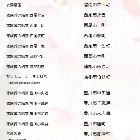
碧南市大坪町
衣浦斎園
西尾市永吉
家族葬の結家 西尾永吉
西尾市上町
家族葬の結家 西尾上町
西尾市桜町
家族葬の結家 西尾桜町
西尾市一色町
家族葬の結家 西尾一色
蒲郡市宝町
家族葬の結家 蒲郡宝町
蒲郡市形原町
家族葬の結家 蒲郡形原
セレモニーホールとぼね
蒲郡市竹谷町
（蒲郡市幸田町衛生組合斎場）
豊川市中央通
家族葬の結家 豊川中央通
豊川市千歳通
家族葬の結家 豊川千歳通
豊川市末広通
家族葬の結家 豊川末広通
豊川市宿町
家族葬の結家 豊川小坂井
永遠の森
豊川市御津町
（豊川市斎場会館）