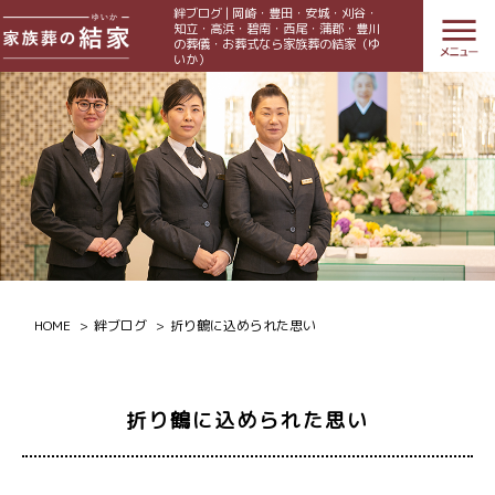
絆ブログ | 岡崎・豊田・安城・刈谷・
知立・高浜・碧南・西尾・蒲郡・豊川
の葬儀・お葬式なら家族葬の結家（ゆ
いか）
HOME
絆ブログ
折り鶴に込められた思い
折り鶴に込められた思い