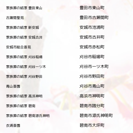
豊田市東山町
家族葬の結家 豊田東山
豊田市古瀬間町
古瀬間聖苑
安城市池浦町
家族葬の結家 新安城
安城市古井町
家族葬の結家 安城古井
安城市赤松町
安城市総合斎苑
刈谷市稲場町
家族葬の結家 刈谷稲場
刈谷市一ツ木町
家族葬の結家 刈谷一ツ木
刈谷市野田町
家族葬の結家 刈谷野田
刈谷市青山町
青山斎園
高浜市神明町
家族葬の結家 高浜神明
碧南市踏分町
家族葬の結家 碧南
碧南市源氏神明町
家族葬の結家 碧南源氏神明
碧南市大坪町
衣浦斎園