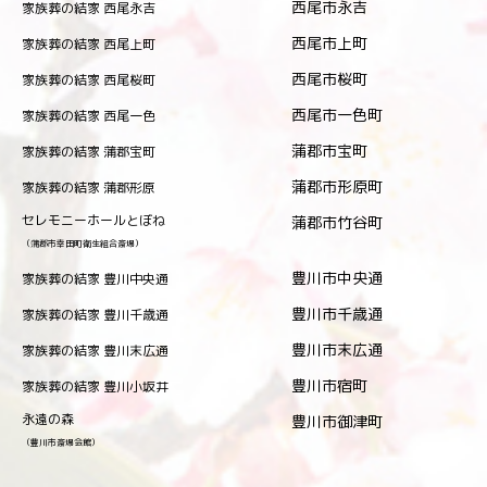
西尾市永吉
家族葬の結家 西尾永吉
西尾市上町
家族葬の結家 西尾上町
西尾市桜町
家族葬の結家 西尾桜町
西尾市一色町
家族葬の結家 西尾一色
蒲郡市宝町
家族葬の結家 蒲郡宝町
蒲郡市形原町
家族葬の結家 蒲郡形原
セレモニーホールとぼね
蒲郡市竹谷町
（蒲郡市幸田町衛生組合斎場）
豊川市中央通
家族葬の結家 豊川中央通
豊川市千歳通
家族葬の結家 豊川千歳通
豊川市末広通
家族葬の結家 豊川末広通
豊川市宿町
家族葬の結家 豊川小坂井
永遠の森
豊川市御津町
（豊川市斎場会館）