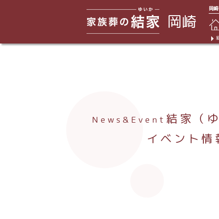
岡崎
岡崎
結家（
News&Event
イベント情