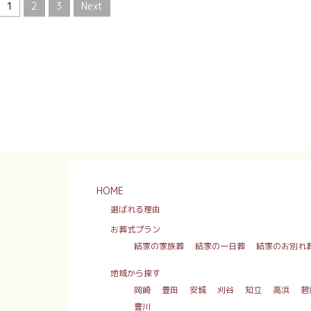
1
2
3
Next
HOME
選ばれる理由
お葬式プラン
結家の家族葬
結家の一日葬
結家のお別れ
地域から探す
岡崎
豊田
安城
刈谷
知立
高浜
碧
豊川