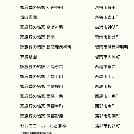
家族葬の結家 刈谷野田
刈谷市野田町
青山斎園
刈谷市青山町
家族葬の結家 高浜神明
高浜市神明町
家族葬の結家 碧南
碧南市踏分町
家族葬の結家 碧南源氏神明
碧南市源氏神明町
衣浦斎園
碧南市大坪町
家族葬の結家 西尾永吉
西尾市永吉
家族葬の結家 西尾上町
西尾市上町
家族葬の結家 西尾桜町
西尾市桜町
家族葬の結家 西尾一色
西尾市一色町
家族葬の結家 蒲郡宝町
蒲郡市宝町
家族葬の結家 蒲郡形原
蒲郡市形原町
セレモニーホールとぼね
蒲郡市竹谷町
（蒲郡市幸田町衛生組合斎場）