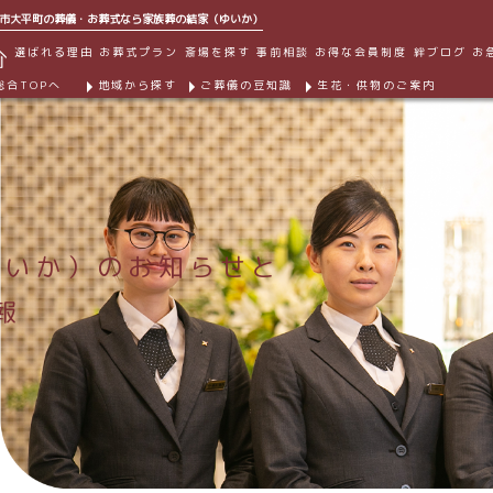
市大平町の葬儀・お葬式なら家族葬の結家（ゆいか）
選ばれる理由
お葬式プラン
斎場を探す
事前相談
お得な会員制度
絆ブログ
お
総合TOPへ
地域から探す
ご葬儀の豆知識
生花・供物のご案内
ゆいか）のお知らせと
報