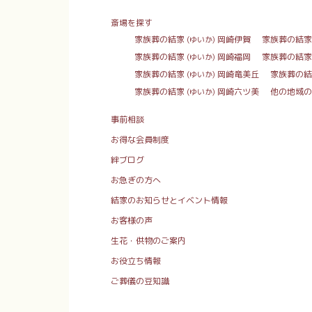
斎場を探す
家族葬の結家
岡崎伊賀
家族葬の結家
(ゆいか)
家族葬の結家
岡崎福岡
家族葬の結家
(ゆいか)
家族葬の結家
岡崎竜美丘
家族葬の結
(ゆいか)
家族葬の結家
岡崎六ツ美
他の地域の
(ゆいか)
事前相談
お得な会員制度
絆ブログ
お急ぎの方へ
結家のお知らせとイベント情報
お客様の声
生花・供物のご案内
お役立ち情報
ご葬儀の豆知識